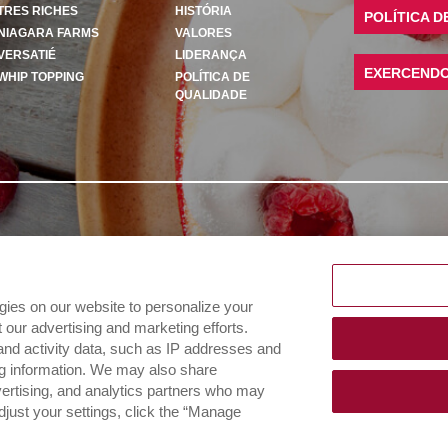
TRES RICHES
HISTÓRIA
POLÍTICA D
NIAGARA FARMS
VALORES
VERSATIÉ
LIDERANÇA
EXERCENDO 
WHIP TOPPING
POLÍTICA DE
QUALIDADE
ogies on our website to personalize your
our advertising and marketing efforts.
and activity data, such as IP addresses and
ing information. We may also share
dvertising, and analytics partners who may
djust your settings, click the “Manage