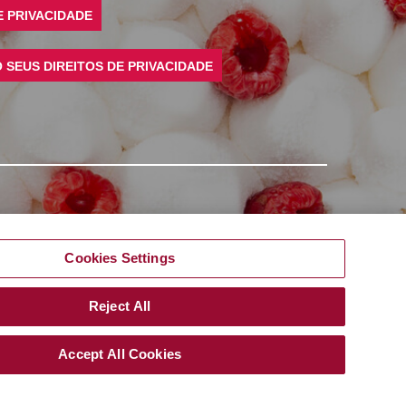
E PRIVACIDADE
SEUS DIREITOS DE PRIVACIDADE
©
2026
Rich Products Corporation,
Todos os direitos reservados.
Cookies Settings
Rich do Brasil LTDA
CNPJ 01.879.814/0001-00
Av. Francisco Matarazzo, 1400 - 10º andar
Reject All
São Paulo/SP
CEP 05001-903
Accept All Cookies
faleconosco@rich.com