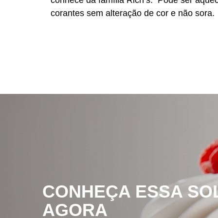
conhece da família Rich’s. Pode ser aquec
corantes sem alteração de cor e não sora.
CONHEÇA ESSA SO
AGORA