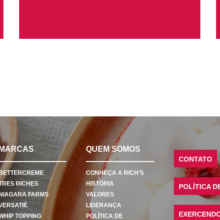
MARCAS
QUEM SOMOS
CONTATO
BETTERCREME
CONHEÇA A RICH’S
TRES RICHES
HISTÓRIA
POLÍTICA D
NIAGARA FARMS
VALORES
VERSATIÉ
LIDERANÇA
EXERCENDO 
WHIP TOPPING
POLÍTICA DE