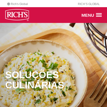
Rich's Global
RICH’S GLOBAL
MENU
SOLUÇÕES
CULINÁRIAS