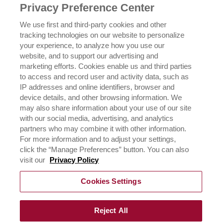
CONTATO
Privacy Preference Center
We use first and third-party cookies and other
POLÍTICA DE PRIVACIDADE
tracking technologies on our website to personalize
your experience, to analyze how you use our
website, and to support our advertising and
EXERCENDO SEUS DIREITOS DE PRIVACIDADE
marketing efforts. Cookies enable us and third parties
to access and record user and activity data, such as
IP addresses and online identifiers, browser and
device details, and other browsing information. We
may also share information about your use of our site
with our social media, advertising, and analytics
partners who may combine it with other information.
For more information and to adjust your settings,
click the “Manage Preferences” button. You can also
©
2026
Rich Products Corporation,
visit our
Privacy Policy
Todos os direitos reservados.
Cookies Settings
Rich do Brasil LTDA
CNPJ 01.879.814/0001-00
Av. Francisco Matarazzo, 1400 - 10º andar
São Paulo/SP
Reject All
CEP 05001-903