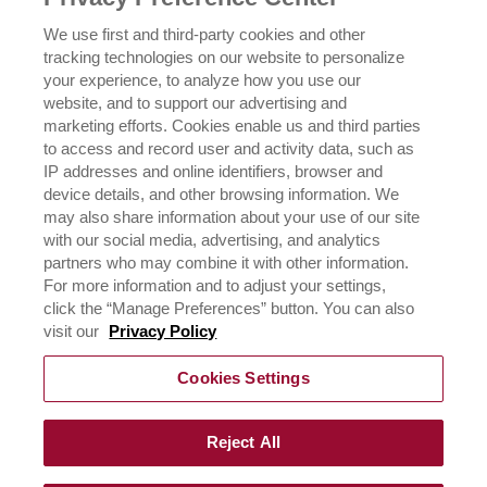
We use first and third-party cookies and other
POLÍTICA DE PRIVACIDADE
tracking technologies on our website to personalize
your experience, to analyze how you use our
website, and to support our advertising and
EXERCENDO SEUS DIREITOS DE PRIVACIDADE
marketing efforts. Cookies enable us and third parties
to access and record user and activity data, such as
IP addresses and online identifiers, browser and
device details, and other browsing information. We
may also share information about your use of our site
with our social media, advertising, and analytics
partners who may combine it with other information.
For more information and to adjust your settings,
click the “Manage Preferences” button. You can also
©
2026
Rich Products Corporation,
visit our
Privacy Policy
Todos os direitos reservados.
Cookies Settings
Rich do Brasil LTDA
CNPJ 01.879.814/0001-00
Av. Francisco Matarazzo, 1400 - 10º andar
São Paulo/SP
Reject All
CEP 05001-903
faleconosco@rich.com