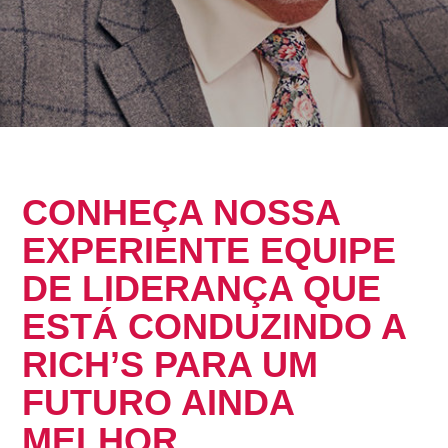
CONHEÇA NOSSA
EXPERIENTE EQUIPE
DE LIDERANÇA QUE
ESTÁ CONDUZINDO A
RICH’S PARA UM
FUTURO AINDA
MELHOR.