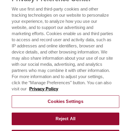
We use first and third-party cookies and other
POLÍTICA DE PRIVACIDADE
tracking technologies on our website to personalize
your experience, to analyze how you use our
website, and to support our advertising and
EXERCENDO SEUS DIREITOS DE PRIVACIDADE
marketing efforts. Cookies enable us and third parties
to access and record user and activity data, such as
IP addresses and online identifiers, browser and
device details, and other browsing information. We
may also share information about your use of our site
with our social media, advertising, and analytics
partners who may combine it with other information.
For more information and to adjust your settings,
click the “Manage Preferences” button. You can also
©
2026
Rich Products Corporation,
visit our
Privacy Policy
Todos os direitos reservados.
Cookies Settings
Rich do Brasil LTDA
CNPJ 01.879.814/0001-00
Av. Francisco Matarazzo, 1400 - 10º andar
São Paulo/SP
Reject All
CEP 05001-903
faleconosco@rich.com