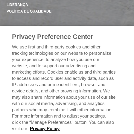
LIDERANÇA
POLÍTICA DE QUALIDADE
CONTATO
Privacy Preference Center
We use first and third-party cookies and other
POLÍTICA DE PRIVACIDADE
tracking technologies on our website to personalize
your experience, to analyze how you use our
website, and to support our advertising and
EXERCENDO SEUS DIREITOS DE PRIVACIDADE
marketing efforts. Cookies enable us and third parties
to access and record user and activity data, such as
IP addresses and online identifiers, browser and
device details, and other browsing information. We
may also share information about your use of our site
with our social media, advertising, and analytics
partners who may combine it with other information.
For more information and to adjust your settings,
click the “Manage Preferences” button. You can also
©
2026
Rich Products Corporation,
visit our
Privacy Policy
Todos os direitos reservados.