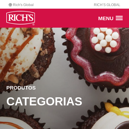
Rich's Global
RICH’S GLOBAL
MENU
PRODUTOS
CATEGORIAS