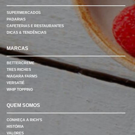
SUPERMERCADOS
PADARIAS
CAFETERIAS E RESTAURANTES
DICAS & TENDÊNCIAS
MARCAS
BETTERCREME
TRES RICHES
NIAGARA FARMS
VERSATIÉ
WHIP TOPPING
QUEM SOMOS
CONHEÇA A RICH’S
HISTÓRIA
VALORES