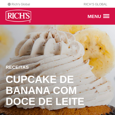
Rich's Global
RICH’S GLOBAL
MENU
RECEITAS
CUPCAKE DE
BANANA COM
DOCE DE LEITE