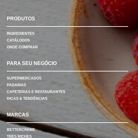
PRODUTOS
INGREDIENTES
CATÁLOGOS
ONDE COMPRAR
PARA SEU NEGÓCIO
SUPERMERCADOS
PADARIAS
CAFETERIAS E RESTAURANTES
DICAS & TENDÊNCIAS
MARCAS
BETTERCREME
TRES RICHES