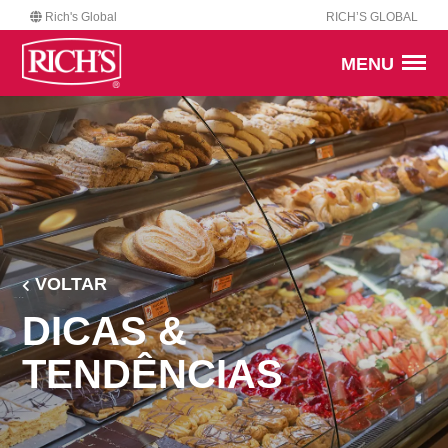
Rich's Global
RICH’S GLOBAL
MENU
VOLTAR
DICAS &
TENDÊNCIAS