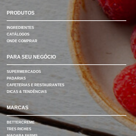
PRODUTOS
INGREDIENTES
CATÁLOGOS
ONDE COMPRAR
PARA SEU NEGÓCIO
SUPERMERCADOS
PADARIAS
CAFETERIAS E RESTAURANTES
DICAS & TENDÊNCIAS
MARCAS
BETTERCREME
TRES RICHES
NIAGARA FARMS